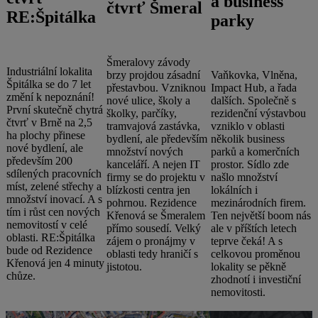
a business
čtvrť Šmeral
RE:Špitálka
parky
Šmeralovy závody
Industriální lokalita
brzy projdou zásadní
Vaňkovka, Vlněna,
Špitálka se do 7 let
přestavbou. Vzniknou
Impact Hub, a řada
změní k nepoznání!
nové ulice, školy a
dalších. Společně s
První skutečně chytrá
školky, parčíky,
rezidenční výstavbou
čtvrť v Brně na 2,5
tramvajová zastávka,
vzniklo v oblasti
ha plochy přinese
bydlení, ale především
několik business
nové bydlení, ale
množství nových
parků a komerčních
především 200
kanceláří. A nejen IT
prostor. Sídlo zde
sdílených pracovních
firmy se do projektu v
našlo množství
míst, zelené střechy a
blízkosti centra jen
lokálních i
množství inovací. A s
pohrnou. Rezidence
mezinárodních firem.
tím i růst cen nových
Křenová se Šmeralem
Ten největší boom nás
nemovitostí v celé
přímo sousedí. Velký
ale v příštích letech
oblasti. RE:Špitálka
zájem o pronájmy v
teprve čeká! A s
bude od Rezidence
oblasti tedy hraničí s
celkovou proměnou
Křenová jen 4 minuty
jistotou.
lokality se pěkně
chůze.
zhodnotí i investiční
nemovitosti.