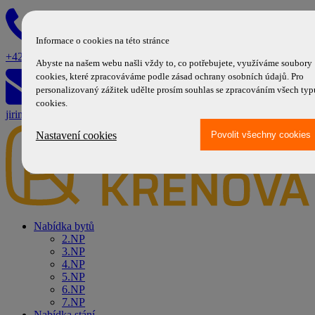
Informace o cookies na této stránce
+420 724 972 540
Abyste na našem webu našli vždy to, co potřebujete, využíváme soubory
cookies, které zpracováváme podle zásad ochrany osobních údajů. Pro
personalizovaný zážitek udělte prosím souhlas se zpracováním všech typ
cookies.
jirina.kropackova@komfort.cz
Nastavení cookies
Nabídka bytů
2.NP
3.NP
4.NP
5.NP
6.NP
7.NP
Nabídka stání