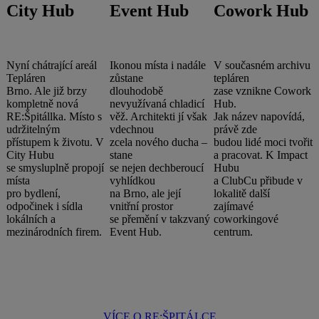
City Hub
Event Hub
Cowork Hub
Nyní chátrající areál
Ikonou místa i nadále
V současném archivu
Tepláren
zůstane
tepláren
Brno. Ale již brzy
dlouhodobě
zase vznikne Cowork
kompletně nová
nevyužívaná chladicí
Hub.
RE:Špitállka. Místo s
věž. Architekti jí však
Jak název napovídá,
udržitelným
vdechnou
právě zde
přístupem k životu. V
zcela nového ducha –
budou lidé moci tvořit
City Hubu
stane
a pracovat. K Impact
se smysluplně propojí
se nejen dechberoucí
Hubu
místa
vyhlídkou
a ClubCu přibude v
pro bydlení,
na Brno, ale její
lokalitě další
odpočinek i sídla
vnitřní prostor
zajímavé
lokálních a
se přemění v takzvaný
coworkingové
mezinárodních firem.
Event Hub.
centrum.
VÍCE O RE:ŠPITÁLCE