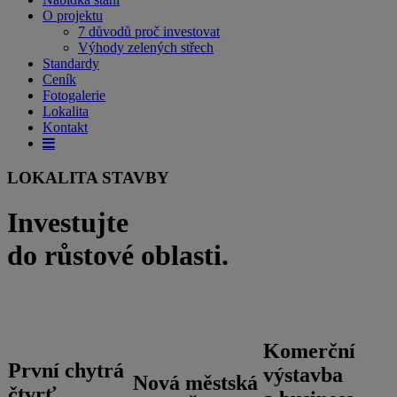
O projektu
7 důvodů proč investovat
Výhody zelených střech
Standardy
Ceník
Fotogalerie
Lokalita
Kontakt
LOKALITA STAVBY
Investujte
do růstové oblasti.
Komerční
První chytrá
výstavba
Nová městská
čtvrť