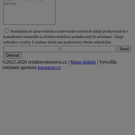
Souhlasím se zpracováním a uchováním osobních údajů poskytnutých v
kontaktním formuláři za účelem obdržení požadovaných informací. Údaje
nebudou využity k jinému účelu ani poskytnuty třetím subjektům.
©2022-2026 rezidencekrenova.cz |
Mapa stránek
| Vytvořila
reklamní agentura
kangaroo.cz