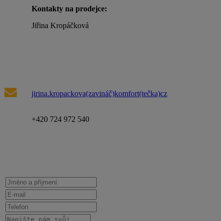
Kontakty na prodejce:
Jiřina Kropáčková
jirina.kropackova(zavináč)komfort(tečka)cz
+420 724 972 540